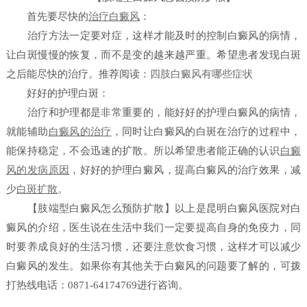
首先要尽快的
治疗白癜风
：
治疗方法一定要对症，这样才能及时的控制白癜风的病情，
让白斑慢慢的恢复，而不是变的越来越严重。希望患者发现白斑
之后能尽快的治疗。
推荐阅读：
四肢白癜风有哪些症状
好好的护理白斑：
治疗和护理都是非常重要的，能好好的护理白癜风的病情，
就能辅助
白癜风的治疗
，同时让白癜风的白斑在治疗的过程中，
能保持稳定，不会迅速的扩散。所以希望患者能正确的认识
白癜
风的发病原因
，好好的护理白癜风，提高白癜风的治疗效果，减
少
白斑扩散
。
【肢端型白癜风怎么预防扩散】
以上是
昆明白癜风医院
对白
癜风的介绍，医生说在生活中我们一定要提高自身的免疫力，同
时要养成良好的生活习惯，还要注意饮食习惯，这样才可以减少
白癜风的发生。如果你有其他关于白癜风的问题要了解的，可拨
打热线电话：0871-64174769进行咨询。