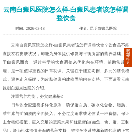
云南白癜风医院怎么样-白癜风患者该怎样调
整饮食
时间: 2026-03-18
作者: 昆明白癜风医院
云南白癜风医院
怎么样-
白癜风患者
该怎样调整饮食？饮食虽不能
我
直接左右皮肤状况，却能为身体提供修复与平衡所需的营养基础。对
要
挂
于白癜风而言，通过科学的饮食调整来优化内在环境、辅助常规调
号
理，是一项值得重视的日常功课。关键在于建立均衡、多元的膳食模
式，避免走入极端，为皮肤健康构建稳固的内在支持。下面请看云南
昆明白癜风医院
的介绍。
注重营养均衡，夯实健康基础
日常饮食应遵循多样化原则，确保蛋白质、碳水化合物、脂肪、
维生素与矿物质的全面摄入。不必过度追求或迷信某一种食物。保证
主食粗细搭配，摄入充足的蔬菜水果和优质蛋白(如鱼、禽、蛋、豆制
品)，能为机体提供全面的营养支持，维持免疫系统和新陈代谢的正常