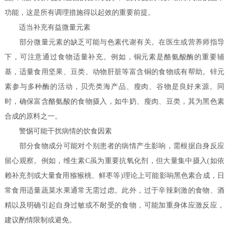
功能，这是所有调理措施得以起效的重要前提。
适当补充有益微量元素
部分微量元素的缺乏可能与色素代谢有关。在医生或营养师指导
下，可注意通过食物适量补充。例如，铜元素是酪氨酸酶的重要辅
基，适量食用坚果、豆类、动物肝脏等富含铜的食物或有帮助。锌元
素参与多种酶的活动，贝壳类海产品、瘦肉、谷物是良好来源。同
时，确保富含酪氨酸的食物摄入，如牛奶、瘦肉、豆类，其为黑色素
合成的原料之一。
警惕可能干扰病情的饮食因素
部分食物成分可能对个别患者的病情产生影响，需根据自身反应
留心观察。例如，维生素C虽为重要抗氧化剂，但大量集中摄入(如依
赖补充剂或大量食用猕猴桃、鲜枣等)理论上可能影响黑色素合成，日
常食用适量蔬菜水果通常无需过虑。此外，过于辛辣刺激的食物、酒
精以及明确引起自身过敏或不耐受的食物，可能加重身体应激反应，
建议酌情限制或避免。