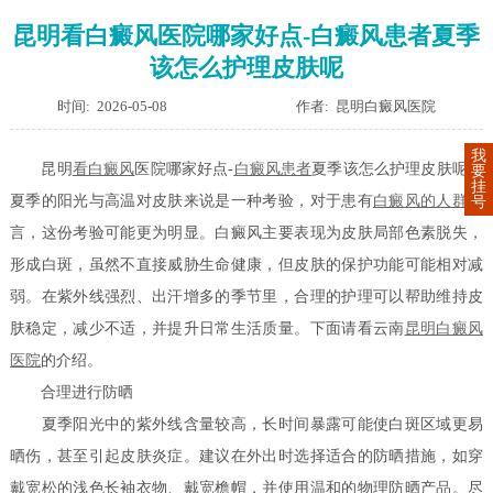
昆明看白癜风医院哪家好点-白癜风患者夏季
该怎么护理皮肤呢
时间: 2026-05-08
作者: 昆明白癜风医院
我
昆明
看白癜风
医院哪家好点-
白癜风患者
夏季该怎么护理皮肤呢？
要
挂
夏季的阳光与高温对皮肤来说是一种考验，对于患有
白癜风的人群
而
号
言，这份考验可能更为明显。白癜风主要表现为皮肤局部色素脱失，
形成白斑，虽然不直接威胁生命健康，但皮肤的保护功能可能相对减
弱。在紫外线强烈、出汗增多的季节里，合理的护理可以帮助维持皮
肤稳定，减少不适，并提升日常生活质量。下面请看云南
昆明白癜风
医院
的介绍。
合理进行防晒
夏季阳光中的紫外线含量较高，长时间暴露可能使白斑区域更易
晒伤，甚至引起皮肤炎症。建议在外出时选择适合的防晒措施，如穿
戴宽松的浅色长袖衣物、戴宽檐帽，并使用温和的物理防晒产品。尽