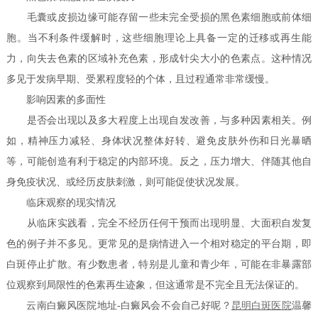
毛囊或皮损边缘可能存留一些未完全受损的黑色素细胞或前体细
胞。当不利条件缓解时，这些细胞理论上具备一定的迁移或再生能
力，向失去色素的区域补充色素，形成针尖大小的色素点。这种情况
多见于发病早期、受累程度轻的个体，且过程通常非常缓慢。
影响因素的多面性
是否会出现以及多大程度上出现自发改善，与多种因素相关。例
如，精神压力减轻、身体状况整体好转、避免皮肤外伤和日光暴晒
等，可能创造有利于稳定的内部环境。反之，压力增大、伴随其他自
身免疫状况、或经历皮肤刺激，则可能促使状况发展。
临床观察的现实情况
从临床实践看，完全不经历任何干预而出现明显、大面积自发复
色的例子并不多见。更常见的是病情进入一个相对稳定的平台期，即
白斑停止扩散。有少数患者，特别是儿童和青少年，可能在非暴露部
位观察到局限性的色素再生迹象，但这通常是不完全且无法保证的。
云南白癜风医院地址-白癜风会不会自己好呢？
昆明白斑医院
温馨