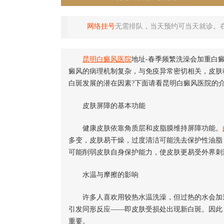
网络挂号
无需排队，当天预约可当天就诊。
昆明白癜风医院
地址-春季频繁洗澡会加重白
癜风的病理机制复杂，与免疫异常密切相关，皮肤
白斑发展的潜在因素?下面请看昆明白癜风医院的
皮肤屏障的基本功能
健康皮肤依靠角质层和皮脂膜维持屏障功能。
多变，皮肤易干燥，过度清洁可能洗去保护性油脂
可能削弱皮肤自身保护能力，使皮肤更易受外界刺
水温与摩擦的影响
许多人喜欢用较热水温洗澡，但过热的水会加速
引发同形反应——即皮肤受损处出现新白斑。因此
重要。