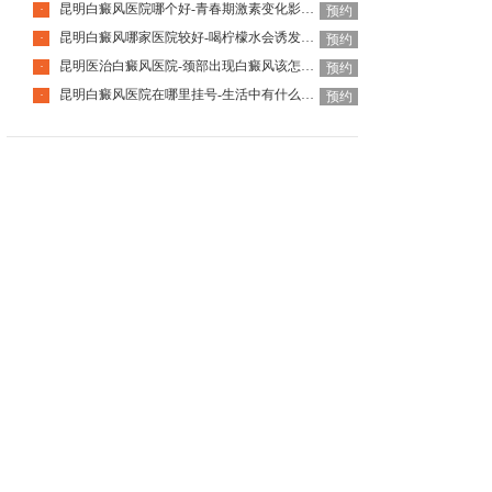
昆明白癜风医院哪个好-青春期激素变化影响白癜风吗
·
预约
昆明白癜风哪家医院较好-喝柠檬水会诱发白癜风吗
·
预约
昆明医治白癜风医院-颈部出现白癜风该怎么护理呢
·
预约
昆明白癜风医院在哪里挂号-生活中有什么方法可以预防白癜风
·
预约