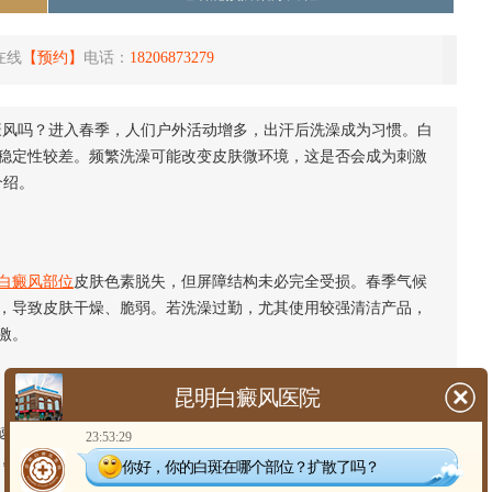
在线
【预约】
电话：
18206873279
癜风吗？进入春季，人们户外活动增多，出汗后洗澡成为习惯。白
稳定性较差。频繁洗澡可能改变皮肤微环境，这是否会成为刺激
介绍。
白癜风部位
皮肤色素脱失，但屏障结构未必完全受损。春季气候
，导致皮肤干燥、脆弱。若洗澡过勤，尤其使用较强清洁产品，
激。
昆明白癜风医院
皮肤水分蒸发，引起干燥甚至瘙痒。反复搔抓或用力搓擦可能
23:53:29
，无论洗澡频率如何，控制水温、减少摩擦比单纯关注次数更为
你好，你的白斑在哪个部位？扩散了吗？