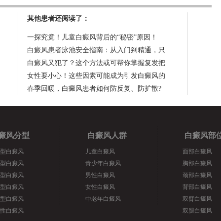
其他患者还阅读了：
一探究竟！儿童白癜风背后的“秘密”原因！
白癜风患者泳池安全指南：从入门到精通，只
白癜风又犯了？这个方法或可帮你掌握复发把
女性要小心！这些因素可能成为引发白癜风的
春季回暖，白癜风患者如何防反复、防扩散?
癜风分型
白癜风人群
白癜风部
型白癜风
儿童白癜风
面部白癜风
型白癜风
青少年白癜风
胸部白癜风
型白癜风
男性白癜风
颈部白癜风
型白癜风
女性白癜风
背部白癜风
型白癜风
中老年白癜风
双臂白癜风
性白癜风
双腿白癜风