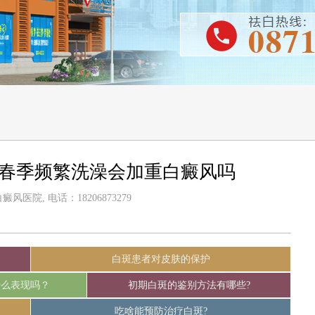
-春季频繁洗澡会加重白癜风吗
风医院, 电话：18206873279
白斑患者对皮肤的保护
什么表现吗？
初期白斑的鉴别方法有哪些?
吃啥能预防治疗白斑?