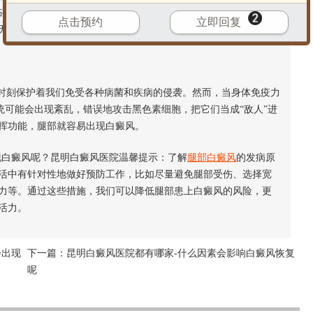
碍腿部皮肤的血液循环，就像给血液流动设置了一道道障碍。而
点击预约
立即回复
无法正常生成和分布，从而增加了腿部患上白癜风的几率。
时刻保护着我们免受各种病菌和疾病的侵袭。然而，当身体免疫力
系统可能会出现紊乱，错误地攻击黑色素细胞，把它们当成“敌人”进
挥功能，腿部就容易出现白癜风。
白癜风呢？昆明白癜风医院温馨提示：了解
腿部白癜风
的发病原
活中有针对性地做好预防工作，比如尽量避免腿部受伤、选择宽
力等。通过这些措施，我们可以降低腿部患上白癜风的风险，更
活力。
会出现
下一篇：
昆明白癜风医院都有哪家-什么因素会影响白癜风恢复
呢