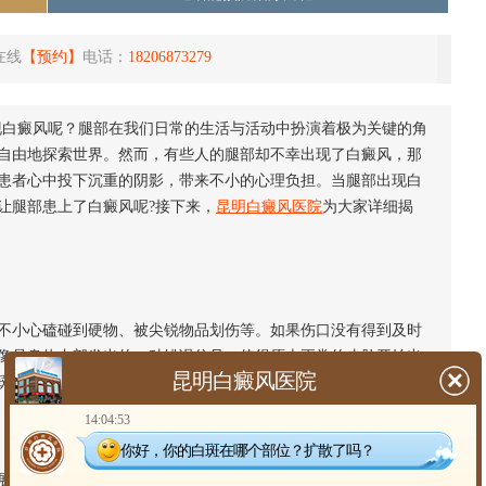
在线
【预约】
电话：
18206873279
现白癜风呢？腿部在我们日常的生活与活动中扮演着极为关键的角
自由地探索世界。然而，有些人的腿部却不幸出现了白癜风，那
患者心中投下沉重的阴影，带来不小的心理负担。当腿部出现白
让腿部患上了白癜风呢?接下来，
昆明白癜风医院
为大家详细揭
小心磕碰到硬物、被尖锐物品划伤等。如果伤口没有得到及时
像是身体内部发出的一种错误信号，使得原本正常的皮肤开始出
昆明白癜风医院
斑。
14:04:53
你好，你的白斑在哪个部位？扩散了吗？
现身材或者更加舒适。但他们不知道的是，紧身衣物会紧紧贴