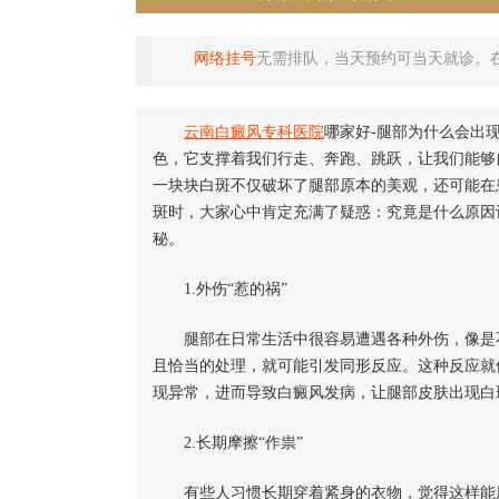
网络挂号
无需排队，当天预约可当天就诊。
云南白癜风专科医院
哪家好-腿部为什么会出
色，它支撑着我们行走、奔跑、跳跃，让我们能够
一块块白斑不仅破坏了腿部原本的美观，还可能在
斑时，大家心中肯定充满了疑惑：究竟是什么原因
秘。
1.外伤“惹的祸”
腿部在日常生活中很容易遭遇各种外伤，像是不
且恰当的处理，就可能引发同形反应。这种反应就
现异常，进而导致白癜风发病，让腿部皮肤出现白
2.长期摩擦“作祟”
有些人习惯长期穿着紧身的衣物，觉得这样能展