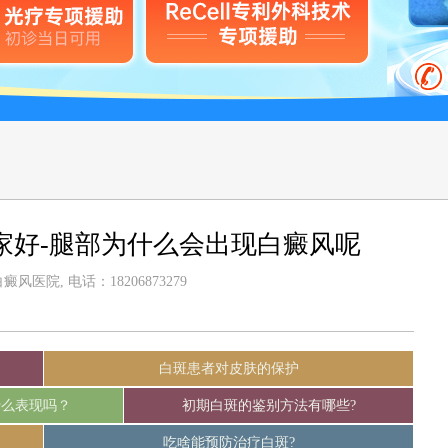
家好-腿部为什么会出现白癜风呢
风医院, 电话：18206873279
白斑患者对皮肤的保护
什么表现吗？
初期白斑的鉴别方法有哪些?
吃啥能预防治疗白斑?