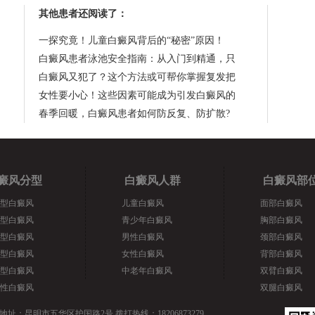
其他患者还阅读了：
一探究竟！儿童白癜风背后的“秘密”原因！
白癜风患者泳池安全指南：从入门到精通，只
白癜风又犯了？这个方法或可帮你掌握复发把
女性要小心！这些因素可能成为引发白癜风的
春季回暖，白癜风患者如何防反复、防扩散?
癜风分型
白癜风人群
白癜风部
型白癜风
儿童白癜风
面部白癜风
型白癜风
青少年白癜风
胸部白癜风
型白癜风
男性白癜风
颈部白癜风
型白癜风
女性白癜风
背部白癜风
型白癜风
中老年白癜风
双臂白癜风
性白癜风
双腿白癜风
地址：昆明市五华区护国路2号 拨打热线：18206873279