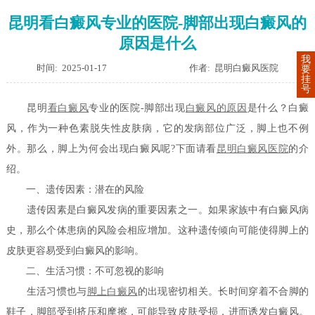
昆明看白癜风专业的医院-脚部出现白癜风的
原因是什么
我
时间: 2025-01-17
作者: 昆明白癜风医院
要
挂
号
昆明
看白癜风
专业的医院-脚部出现
白癜风的原因
是什么？白癜
风，作为一种色素脱失性皮肤病，它的发病部位广泛，脚上也不例
外。那么，脚上为何会出现白癜风呢?下面请看
昆明白癜风医院
的介
绍。
一、遗传因素：潜在的风险
遗传因素是白癜风发病的重要因素之一。如果家族中有白癜风病
史，那么个体患病的风险会相应增加。这种遗传倾向可能使得脚上的
皮肤更容易受到白癜风的影响。
二、生活习惯：不可忽视的影响
生活习惯也与
脚上白癜风
的出现密切相关。长时间穿着不合脚的
鞋子，脚部受到挤压和摩擦，可能导致皮肤受损，进而诱发白癜风。